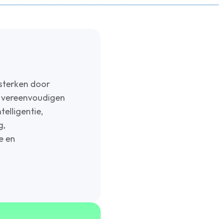
rsterken door
e vereenvoudigen
elligentie,
g,
e en