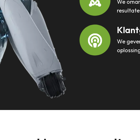
We omarm
resultate
Klant
We geven 
oplossing