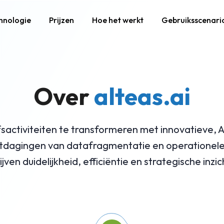
hnologie
Prijzen
Hoe het werkt
Gebruiksscenario
Over
alteas.ai
ijfsactiviteiten te transformeren met innovatieve,
uitdagingen van datafragmentatie en operationele i
jven duidelijkheid, efficiëntie en strategische inzi