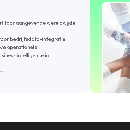
et toonaangevende wereldwijde
oor bedrijfsdata-integratie
 we operationele
iness intelligence in
en.