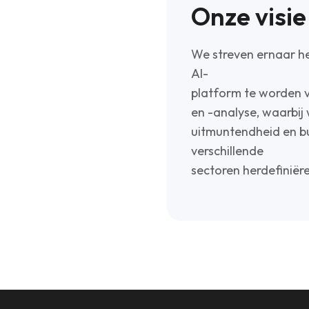
Onze visie
We streven ernaar h
AI-
platform te worden v
en -analyse, waarbij
uitmuntendheid en bus
verschillende
sectoren herdefiniër