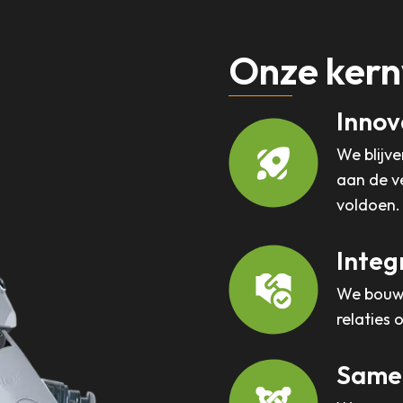
Onze ker
Innov
We blijv
aan de v
voldoen.
Integr
We bouwe
relaties 
Same